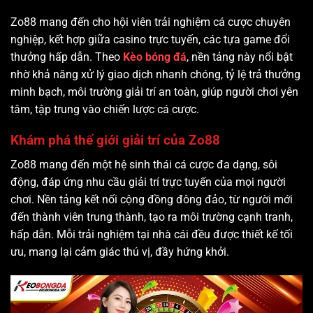
Zo88 mang đến cho hội viên trải nghiệm cá cược chuyên
nghiệp, kết hợp giữa casino trực tuyến, các tựa game đổi
thưởng hấp dẫn. Theo
Kèo bóng đá
, nền tảng này nổi bật
nhờ khả năng xử lý giao dịch nhanh chóng, tỷ lệ trả thưởng
minh bạch, môi trường giải trí an toàn, giúp người chơi yên
tâm, tập trung vào chiến lược cá cược.
Khám phá thế giới giải trí của Zo88
Zo88 mang đến một hệ sinh thái cá cược đa dạng, sôi
động, đáp ứng nhu cầu giải trí trực tuyến của mọi người
chơi. Nền tảng kết nối cộng đồng đông đảo, từ người mới
đến thành viên trung thành, tạo ra môi trường cạnh tranh,
hấp dẫn. Mỗi trải nghiệm tại nhà cái đều được thiết kế tối
ưu, mang lại cảm giác thú vị, đầy hứng khởi.