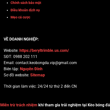
Chính sách bảo mật
Điều khoản dịch vụ
Mẹo cá cược
VỀ DOANH NGHIỆP:
Website:
https://beryltrimble.us.com/
SĐT: 0988 202 111
Email:
contact.keobongda.vip@gmail.com
Biên tập:
Nguyễn Đỉnh
Sơ đồ website:
Sitemap
Thời gian làm việc: 24/24 từ thứ 2 đến CN
Miễn trừ trách nhiệm
khi tham gia trải nghiệm tại Kèo bóng đá