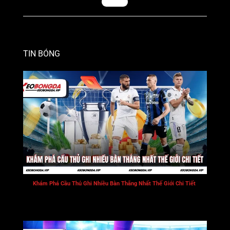
04:30
Remo Belem (PA)
Atletico Mineiro
TIN BÓNG
Khám Phá Cầu Thủ Ghi Nhiều Bàn Thắng Nhất Thế Giới Chi Tiết