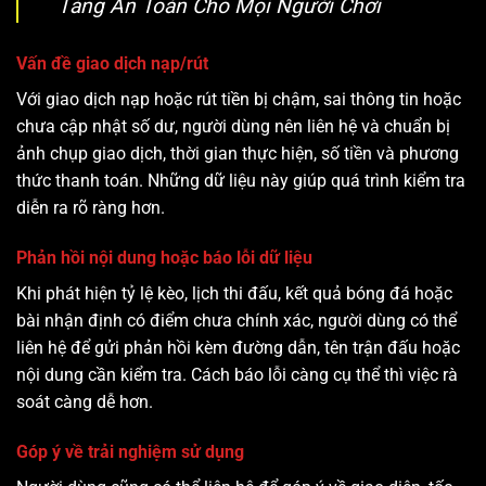
Tảng An Toàn Cho Mọi Người Chơi
Vấn đề giao dịch nạp/rút
Với giao dịch nạp hoặc rút tiền bị chậm, sai thông tin hoặc
chưa cập nhật số dư, người dùng nên liên hệ và chuẩn bị
ảnh chụp giao dịch, thời gian thực hiện, số tiền và phương
thức thanh toán. Những dữ liệu này giúp quá trình kiểm tra
diễn ra rõ ràng hơn.
Phản hồi nội dung hoặc báo lỗi dữ liệu
Khi phát hiện tỷ lệ kèo, lịch thi đấu, kết quả bóng đá hoặc
bài nhận định có điểm chưa chính xác, người dùng có thể
liên hệ để gửi phản hồi kèm đường dẫn, tên trận đấu hoặc
nội dung cần kiểm tra. Cách báo lỗi càng cụ thể thì việc rà
soát càng dễ hơn.
Góp ý về trải nghiệm sử dụng