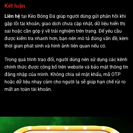
Kết luận
Liên hệ
tại Kèo Bóng Đá giúp người dùng gửi phản hồi khi
gặp lỗi tài khoản, giao dịch chưa cập nhật, dữ liệu hiển thị
sai hoặc cần góp ý về trải nghiệm trên trang. Để yêu cầu
được kiểm tra nhanh hơn, bạn nên mô tả đúng vấn đề, kèm
thời gian phát sinh và hình ảnh liên quan nếu có.
Trong quá trình trao đổi, người dùng nên sử dụng các kênh
chính thức được công bố trên website và bảo mật thông tin
đăng nhập của mình. Không chia sẻ mật khẩu, mã OTP
hoặc dữ liệu nhạy cảm cho người lạ sẽ giúp hạn chế rủi ro
mất an toàn tài khoản.