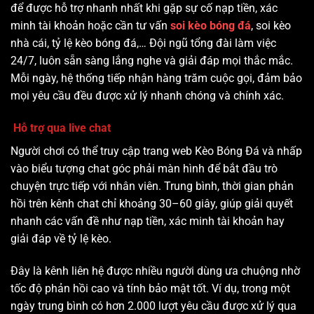
để được hỗ trợ nhanh nhất khi gặp sự cố nạp tiền, xác
minh tài khoản hoặc cần tư vấn
soi kèo bóng đá
, soi kèo
nhà cái, tỷ lệ kèo bóng đá,… Đội ngũ tổng đài làm việc
24/7, luôn sẵn sàng lắng nghe và giải đáp mọi thắc mắc.
Mỗi ngày, hệ thống tiếp nhận hàng trăm cuộc gọi, đảm bảo
mọi yêu cầu đều được xử lý nhanh chóng và chính xác.
Hỗ trợ qua live chat
Người chơi có thể truy cập trang web Kèo Bóng Đá và nhấp
vào biểu tượng chat góc phải màn hình để bắt đầu trò
chuyện trực tiếp với nhân viên. Trung bình, thời gian phản
hồi trên kênh chat chỉ khoảng 30–60 giây, giúp giải quyết
nhanh các vấn đề như nạp tiền, xác minh tài khoản hay
giải đáp về tỷ lệ kèo.
Đây là kênh liên hệ được nhiều người dùng ưa chuộng nhờ
tốc độ phản hồi cao và tính bảo mật tốt. Ví dụ, trong một
ngày trung bình có hơn 2.000 lượt yêu cầu được xử lý qua