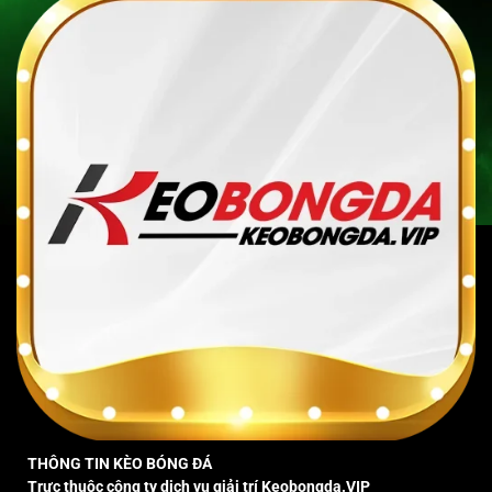
có cách tính thắng thua riêng cùng mức độ rủi
ro khác nhau. Khi hiểu rõ từng loại kèo bóng
đá, người chơi sẽ dễ dàng phân tích và lựa
chọn cửa cược phù hợp hơn trong từng trận
đấu.
Kèo Châu Á
Kèo châu Á là loại kèo bóng đá xuất hiện phổ
biến tại hầu hết các nhà cái trực tuyến hiện
nay. Ở hình thức này, đội được đánh giá mạnh
hơn sẽ chấp đối thủ một mức bàn thắng nhất
định như 0.25, 0.5 hoặc 1 bàn nhằm cân bằng
tỷ lệ cược giữa hai bên.
Ví dụ: Arsenal chấp Chelsea -0.5. Nếu Arsenal
giành chiến thắng sau 90 phút thì người chọn
Arsenal thắng kèo. Trường hợp trận đấu kết
THÔNG TIN KÈO BÓNG ĐÁ
thúc với tỷ số hòa hoặc Chelsea thắng thì cửa
Trực thuộc công ty dịch vụ giải trí Keobongda.VIP