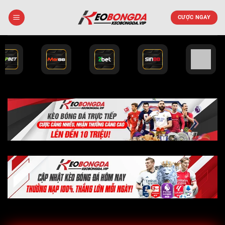
Bỏ
qua
CƯỢC NGAY
nội
dung