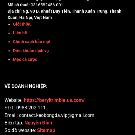
Mã số thuế:
0316582456-001
Chelsea sẽ ăn cược.
Địa chỉ: Ng. 90 Đ. Khuất Duy Tiến, Thanh Xuân Trung, Thanh
Xuân, Hà Nội, Việt Nam
Kèo Châu Âu
Giới thiệu
Kèo châu Âu trong
kèo bóng đá
có cách chơi
Liên hệ
khá đơn giản với 3 lựa chọn cơ bản gồm thắng,
Chính sách bảo mật
hòa hoặc thua. Nhà cái thường hiển thị loại kèo
Điều khoản dịch vụ
này dưới dạng 1X2 nên rất dễ theo dõi với
người mới tham gia.
Mẹo cá cược
Ví dụ:
VỀ DOANH NGHIỆP:
1: Đội chủ nhà thắng
X: Hai đội hòa
Website:
https://beryltrimble.us.com/
SĐT: 0988 202 111
2: Đội khách thắng
Email:
contact.keobongda.vip@gmail.com
Nếu Liverpool đánh bại Tottenham với tỷ số 2-1
Biên tập:
Nguyễn Đỉnh
thì người chọn cửa 1 sẽ thắng cược.
Sơ đồ website:
Sitemap