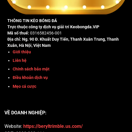
THÔNG TIN KÈO BÓNG ĐÁ
Trực thuộc công ty dịch vụ giải trí Keobongda.VIP
Mã số thuế:
0316582456-001
Địa chỉ: Ng. 90 Đ. Khuất Duy Tiến, Thanh Xuân Trung, Thanh
Xuân, Hà Nội, Việt Nam
Giới thiệu
Liên hệ
Chính sách bảo mật
Điều khoản dịch vụ
Mẹo cá cược
VỀ DOANH NGHIỆP:
Website:
https://beryltrimble.us.com/