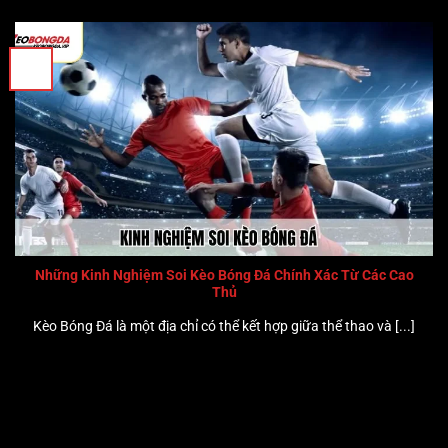
24
Th11
Những Kinh Nghiệm Soi Kèo Bóng Đá Chính Xác Từ Các Cao
Thủ
Kèo Bóng Đá là một địa chỉ có thể kết hợp giữa thể thao và [...]