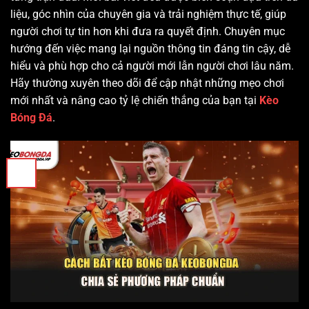
liệu, góc nhìn của chuyên gia và trải nghiệm thực tế, giúp
người chơi tự tin hơn khi đưa ra quyết định. Chuyên mục
hướng đến việc mang lại nguồn thông tin đáng tin cậy, dễ
hiểu và phù hợp cho cả người mới lẫn người chơi lâu năm.
Hãy thường xuyên theo dõi để cập nhật những mẹo chơi
mới nhất và nâng cao tỷ lệ chiến thắng của bạn tại
Kèo
Bóng Đá
.
10
Th3