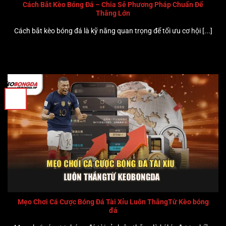
Cách Bắt Kèo Bóng Đá – Chia Sẻ Phương Pháp Chuẩn Để
Thắng Lớn
Cách bắt kèo bóng đá là kỹ năng quan trọng để tối ưu cơ hội [...]
25
Th2
Mẹo Chơi Cá Cược Bóng Đá Tài Xỉu Luôn ThắngTừ Kèo bóng
đá