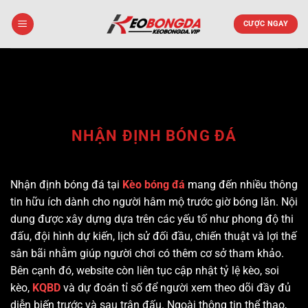
Bỏ
qua
CƯỢC NGAY
nội
dung
NHẬN ĐỊNH BÓNG ĐÁ
Nhận định bóng đá tại
Kèo bóng đá
mang đến nhiều thông
tin hữu ích dành cho người hâm mộ trước giờ bóng lăn. Nội
dung được xây dựng dựa trên các yếu tố như phong độ thi
đấu, đội hình dự kiến, lịch sử đối đầu, chiến thuật và lợi thế
sân bãi nhằm giúp người chơi có thêm cơ sở tham khảo.
Bên cạnh đó, website còn liên tục cập nhật tỷ lệ kèo, soi
kèo,
KQBD
và dự đoán tỉ số để người xem theo dõi đầy đủ
diễn biến trước và sau trận đấu. Ngoài thông tin thể thao,