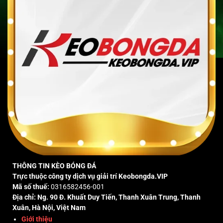
THÔNG TIN KÈO BÓNG ĐÁ
Trực thuộc công ty dịch vụ giải trí Keobongda.VIP
Mã số thuế:
0316582456-001
Địa chỉ: Ng. 90 Đ. Khuất Duy Tiến, Thanh Xuân Trung, Thanh
Xuân, Hà Nội, Việt Nam
Giới thiệu