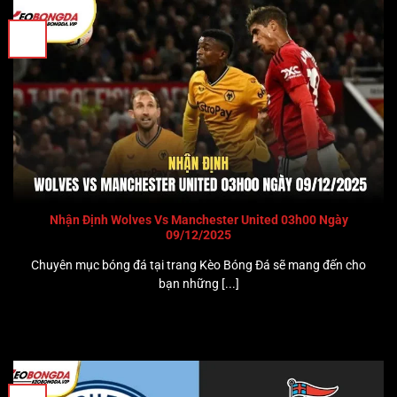
09
Th12
Nhận Định Wolves Vs Manchester United 03h00 Ngày
09/12/2025
Chuyên mục bóng đá tại trang Kèo Bóng Đá sẽ mang đến cho
bạn những [...]