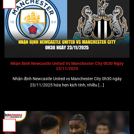
23
Th10
Nhận Định Newcastle United Vs Manchester City 0h30 Ngày
23/11/2025
Nhận định Newcastle United vs Manchester City 0h30 ngày
23/11/2025 hứa hẹn kịch tính, nhiều [...]
23
Th10