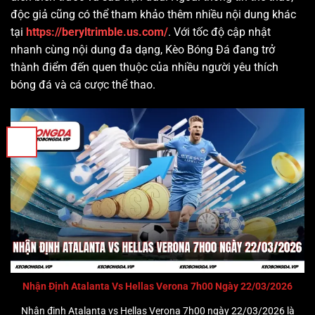
độc giả cũng có thể tham khảo thêm nhiều nội dung khác
tại
https://beryltrimble.us.com/
.
Với tốc độ cập nhật
nhanh cùng nội dung đa dạng, Kèo Bóng Đá đang trở
thành điểm đến quen thuộc của nhiều người yêu thích
bóng đá và cá cược thể thao.
21
Th3
Nhận Định Atalanta Vs Hellas Verona 7h00 Ngày 22/03/2026
Nhận định Atalanta vs Hellas Verona 7h00 ngày 22/03/2026 là