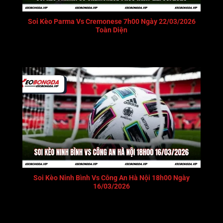
Soi Kèo Parma Vs Cremonese 7h00 Ngày 22/03/2026
Toàn Diện
Soi Kèo Ninh Bình Vs Công An Hà Nội 18h00 Ngày
16/03/2026