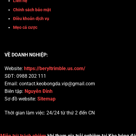
Liên hệ
Chính sách bảo mật
Điều khoản dịch vụ
Mẹo cá cược
VỀ DOANH NGHIỆP:
Website:
https://beryltrimble.us.com/
SĐT: 0988 202 111
Email:
contact.keobongda.vip@gmail.com
Biên tập:
Nguyễn Đỉnh
Sơ đồ website:
Sitemap
Thời gian làm việc: 24/24 từ thứ 2 đến CN
Miễn trừ trách nhiệm
khi tham gia trải nghiệm tại Kèo bóng đá