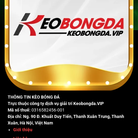
THÔNG TIN KÈO BÓNG ĐÁ
Trực thuộc công ty dịch vụ giải trí Keobongda.VIP
Mã số thuế:
0316582456-001
Địa chỉ: Ng. 90 Đ. Khuất Duy Tiến, Thanh Xuân Trung, Thanh
Xuân, Hà Nội, Việt Nam
Giới thiệu