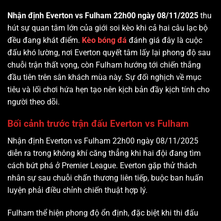
Nhận định Everton vs Fulham 22h00 ngày 08/11/2025
thu
hút sự quan tâm lớn của giới soi kèo khi cả hai câu lạc bộ
đều đang khát điểm.
Kèo bóng đá
đánh giá đây là cuộc
đấu khó lường, nơi Everton quyết tâm lấy lại phong độ sau
chuỗi trận thất vọng, còn Fulham hướng tới chiến thắng
đầu tiên trên sân khách mùa này. Sự đối nghịch về mục
tiêu và lối chơi hứa hẹn tạo nên kịch bản đầy kịch tính cho
người theo dõi.
Bối cảnh trước trận đấu Everton vs Fulham
Nhận định Everton vs Fulham 22h00 ngày 08/11/2025
diễn ra trong không khí căng thẳng khi hai đội đang tìm
cách bứt phá ở Premier League. Everton gặp thử thách
nhân sự sau chuỗi chấn thương liên tiếp, buộc ban huấn
luyện phải điều chỉnh chiến thuật hợp lý.
Fulham thể hiện phong độ ổn định, đặc biệt khi thi đấu