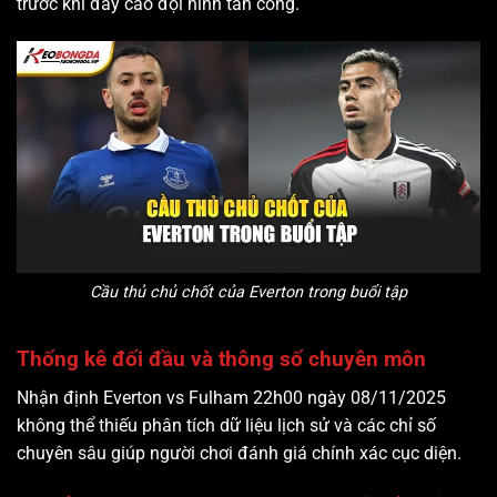
trước khi đẩy cao đội hình tấn công.
Cầu thủ chủ chốt của Everton trong buổi tập
Thống kê đối đầu và thông số chuyên môn
Nhận định Everton vs Fulham 22h00 ngày 08/11/2025
không thể thiếu phân tích dữ liệu lịch sử và các chỉ số
chuyên sâu giúp người chơi đánh giá chính xác cục diện.