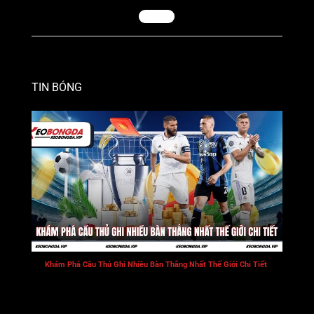
10/08/2026
01:00
San Lorenzo
CA Huracan
TIN BÓNG
Khám Phá Cầu Thủ Ghi Nhiều Bàn Thắng Nhất Thế Giới Chi Tiết