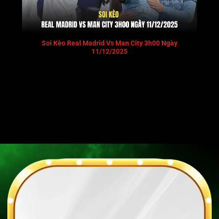
Soi Kèo Real Madrid Vs Man City 3h00 Ngày
11/12/2025