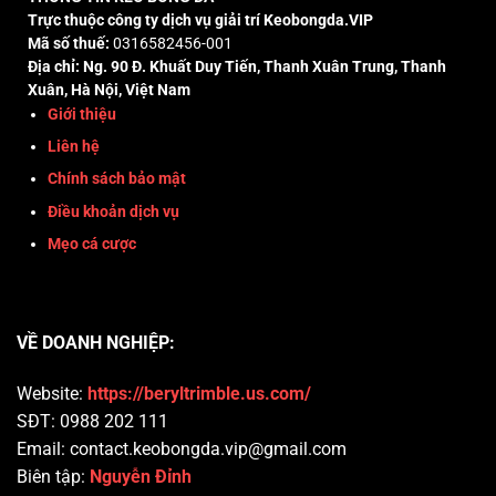
Trực thuộc công ty dịch vụ giải trí Keobongda.VIP
Mã số thuế:
0316582456-001
Địa chỉ: Ng. 90 Đ. Khuất Duy Tiến, Thanh Xuân Trung, Thanh
Xuân, Hà Nội, Việt Nam
Giới thiệu
Liên hệ
Chính sách bảo mật
Điều khoản dịch vụ
Mẹo cá cược
VỀ DOANH NGHIỆP:
Website:
https://beryltrimble.us.com/
SĐT: 0988 202 111
Email:
contact.keobongda.vip@gmail.com
Biên tập:
Nguyễn Đỉnh