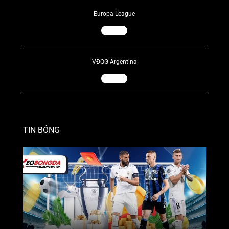
Europa League
06/08/2026
22:00
CS Universitatea
KuPS
Craiova
VĐQG Argentina
07/08/2026
05:00
Union Santa Fe
Lanus
TIN BÓNG