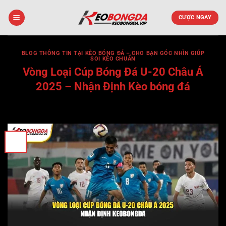
Bỏ
qua
CƯỢC NGAY
nội
dung
BLOG THÔNG TIN TẠI KÈO BÓNG ĐÁ – CHO BẠN GÓC NHÌN GIÚP
SOI KÈO CHUẨN
Vòng Loại Cúp Bóng Đá U-20 Châu Á
2025 – Nhận Định Kèo bóng đá
23
Th10