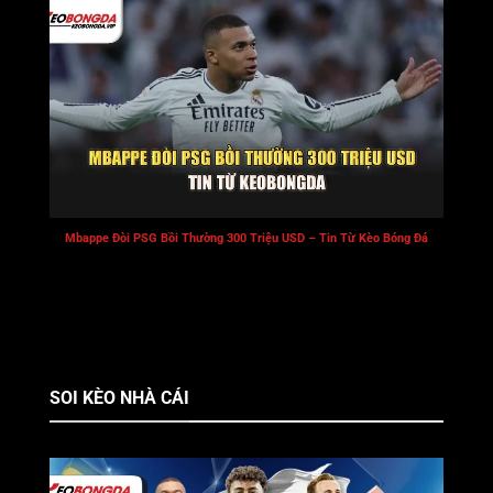
Mbappe Đòi PSG Bồi Thường 300 Triệu USD – Tin Từ Kèo Bóng Đá
SOI KÈO NHÀ CÁI