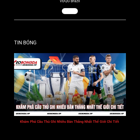
VĐQG Brazil
09/08/2026
21:00
Cruzeiro (MG)
Mirassol FC
TIN BÓNG
Khám Phá Cầu Thủ Ghi Nhiều Bàn Thắng Nhất Thế Giới Chi Tiết