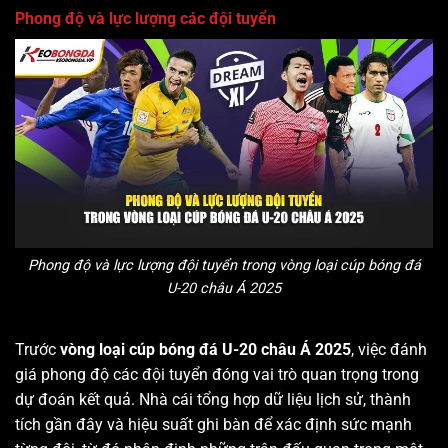
Phong độ và lực lượng các đội tuyển
Phong độ và lực lượng đội tuyển trong vòng loại cúp bóng đá
U-20 châu Á 2025
Trước
vòng loại cúp bóng đá U-20 châu Á 2025
, việc đánh
giá phong độ các đội tuyển đóng vai trò quan trọng trong
dự đoán kết quả. Nhà cái tổng hợp dữ liệu lịch sử, thành
tích gần đây và hiệu suất ghi bàn để xác định sức mạnh