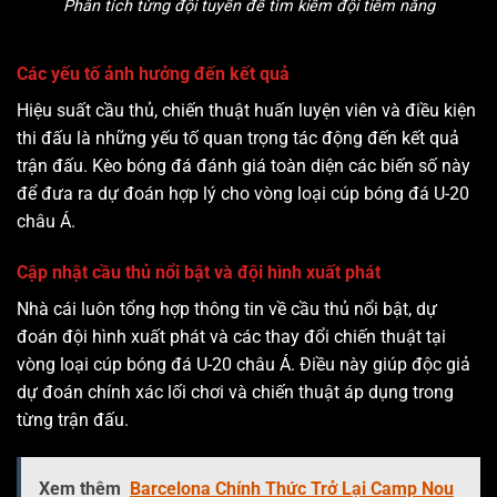
Phân tích từng đội tuyển để tìm kiếm đội tiềm năng
Các yếu tố ảnh hưởng đến kết quả
Hiệu suất cầu thủ, chiến thuật huấn luyện viên và điều kiện
thi đấu là những yếu tố quan trọng tác động đến kết quả
trận đấu. Kèo bóng đá đánh giá toàn diện các biến số này
để đưa ra dự đoán hợp lý cho vòng loại cúp bóng đá U-20
châu Á.
Cập nhật cầu thủ nổi bật và đội hình xuất phát
Nhà cái luôn tổng hợp thông tin về cầu thủ nổi bật, dự
đoán đội hình xuất phát và các thay đổi chiến thuật tại
vòng loại cúp bóng đá U-20 châu Á. Điều này giúp độc giả
dự đoán chính xác lối chơi và chiến thuật áp dụng trong
từng trận đấu.
Xem thêm
Barcelona Chính Thức Trở Lại Camp Nou