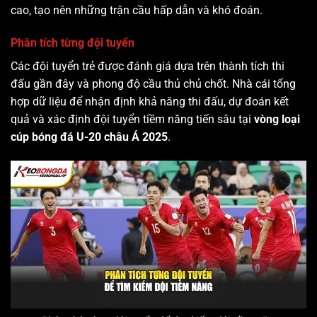
cao, tạo nên những trận cầu hấp dẫn và khó đoán.
Phân tích từng đội tuyển
Các đội tuyển trẻ được đánh giá dựa trên thành tích thi
đấu gần đây và phong độ cầu thủ chủ chốt. Nhà cái tổng
hợp dữ liệu để nhận định khả năng thi đấu, dự đoán kết
quả và xác định đội tuyển tiềm năng tiến sâu tại
vòng loại
cúp bóng đá U-20 châu Á 2025
.