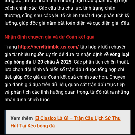
từng đội, từ đó nhận định những trận đấu quan trọng một
cách chính xác. Các cầu thủ chủ lực, tình trạng chấn
thương, cũng như các yếu tố chiến thuật được phân tích kỹ
lưỡng, giúp độc giả nắm bắt toàn diện về cục diện giải đấu.
Nhận định chuyên gia và dự đoán kết quả
Trang
https://beryltrimble.us.com/
tập hợp ý kiến chuyên
gia từ nhiều nguồn uy tín để đưa ra nhận định về
vòng loại
cúp bóng đá U-20 châu Á 2025
. Các phân tích chiến thuật,
lựa chọn đội hình và biến số trận đấu được tổng hợp chi
tiết, giúp độc giả dự đoán kết quả chính xác hơn. Chuyên
gia đánh giá dựa trên dữ liệu, quan sát trận đấu trực tiếp
và phân tích các tình huống quan trọng, từ đó rút ra những
nhận định chiến lược.
Xem thêm
El Clasico Là Gì – Trận Cầu Lịch Sử Thu
Hút Tại Kèo bóng đá