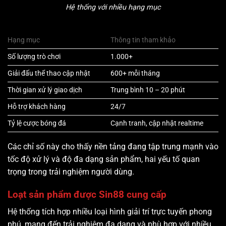
Hệ thống với nhiều hạng mục
Hạng mục
Thông tin tham khảo
Số lượng trò chơi
1.000+
Giải đấu thể thao cập nhật
600+ mỗi tháng
Thời gian xử lý giao dịch
Trung bình 10 – 20 phút
Hỗ trợ khách hàng
24/7
Tỷ lệ cược bóng đá
Cạnh tranh, cập nhật realtime
Các chỉ số này cho thấy nền tảng đang tập trung mạnh vào
tốc độ xử lý và độ đa dạng sản phẩm, hai yếu tố quan
trọng trong trải nghiệm người dùng.
Loạt sản phẩm được Sin88 cung cấp
Hệ thống tích hợp nhiều loại hình giải trí trực tuyến phong
phú, mang đến trải nghiệm đa dạng và phù hợp với nhiều