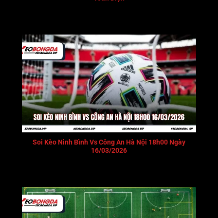
Soi Kèo Ninh Bình Vs Công An Hà Nội 18h00 Ngày
16/03/2026