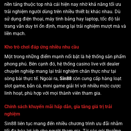
nền tảng thuộc top nhà cái hiện nay nhờ khả năng tối ưu
trải nghiệm người dùng trên nhiều thiết bị khác nhau. Dù
sử dụng điện thoại, máy tính bảng hay laptop, tốc độ tải
trang vẫn duy trì ổn định, mang lại trải nghiệm mượt mà và
liền mạch.
Kho trò chơi đáp ứng nhiều nhu cầu
Một trong những điểm mạnh nổi bật là hệ thống sản phẩm
phong phú. Bên cạnh đó, hệ thống casino live với dealer
chuyên nghiệp mang lại trải nghiệm chân thực như tại
sòng bài thực tế. Ngoài ra,
Sin88
còn cung cấp hàng loạt
slot game, bắn cá, mini game giải trí với nhiều mức cược
linh hoạt, phù hợp với mọi thành viên tham gia.
Chính sách khuyến mãi hấp dẫn, gia tăng giá trị trải
nghiệm
Sin88 liên tục mang đến nhiều chương trình ưu đãi nhằm
tối đa hóa lợi ích cho người tham gia. Từ các gói thưởng