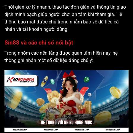
Thời gian xử lý nhanh, thao tác đơn giản và thông tin giao
dịch minh bạch giúp người chơi an tâm khi tham gia. Hệ
thống bảo mật được chú trọng nhằm bảo vệ dữ liệu cá
nhân và tài khoản người dùng.
Sin88 và các chỉ số nổi bật
Trong nhóm các nền tảng được quan tâm hiện nay, hệ
thống ghi nhận một số dữ liệu đáng chú ý: