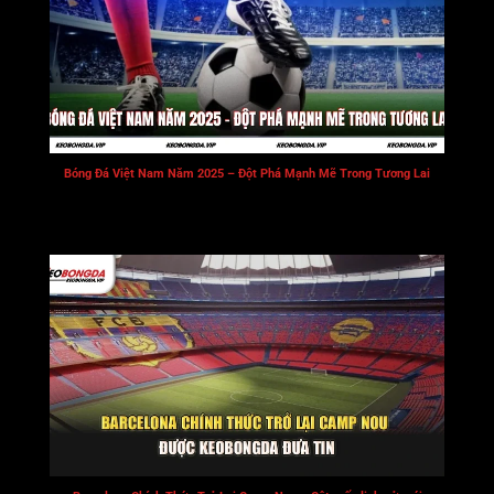
Bóng Đá Việt Nam Năm 2025 – Đột Phá Mạnh Mẽ Trong Tương Lai