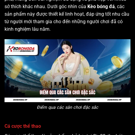
sở thích khác nhau. Dưới góc nhìn của
Kèo bóng đá
, các
sản phẩm này được thiết kế linh hoạt, đáp ứng tốt nhu cầu
từ người mới tham gia cho đến những người chơi đã có
kinh nghiệm lâu năm.
Điểm qua các sân chơi đặc sắc
Cá cược thể thao