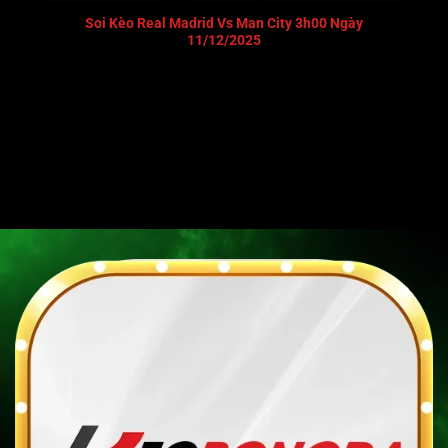
Soi Kèo Real Madrid Vs Man City 3h00 Ngày
11/12/2025