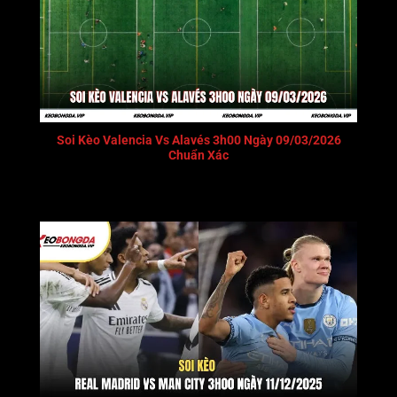
Soi Kèo Valencia Vs Alavés 3h00 Ngày 09/03/2026
Chuẩn Xác