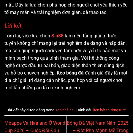
mắt. Đây là lựa chọn phù hợp cho người chơi yêu thích yếu
tố may mắn và trải nghiệm đơn giản, dễ thao tác.
Lời kết
Tóm lại, việc lựa chọn
Sin88
làm nền tảng giải trí trực
tuyến không chỉ mang lại trải nghiệm đa dạng và hấp dẫn,
mà còn giúp người chơi yên tâm hơn về yếu tố bảo mật và
minh bạch trong quá trình tham gia. Với hệ thống công
nghệ được đầu tư bài bản, giao diện thân thiện cùng dịch
vụ hỗ trợ chuyên nghiệp,
Kèo bóng đá
đánh giá đây là một
địa chỉ giải trí đáng cân nhắc, phù hợp với cả người chơi
mới lẫn những ai đã có kinh nghiệm.
Bài viết này được đăng trong
Top nhà cái
. Đánh dấu
liên kết thường trực
.
Mbappe Và Haaland Ở World
Bóng Đá Việt Nam Năm 2025
Cup 2026 – Cuộc Đối Đầu
– Đột Phá Mạnh Mẽ Trong