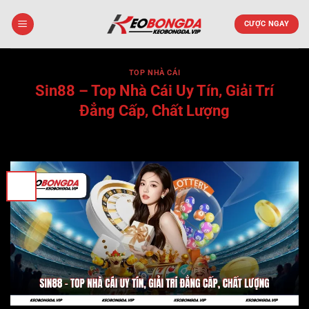
Bỏ
qua
CƯỢC NGAY
nội
dung
TOP NHÀ CÁI
Sin88 – Top Nhà Cái Uy Tín, Giải Trí
Đẳng Cấp, Chất Lượng
02
Th5