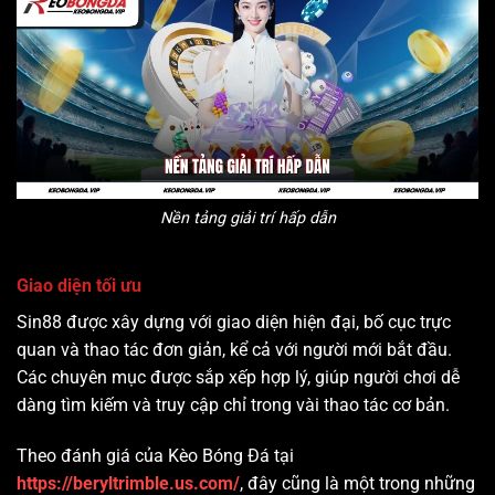
Nền tảng giải trí hấp dẫn
Giao diện tối ưu
Sin88 được xây dựng với giao diện hiện đại, bố cục trực
quan và thao tác đơn giản, kể cả với người mới bắt đầu.
Các chuyên mục được sắp xếp hợp lý, giúp người chơi dễ
dàng tìm kiếm và truy cập chỉ trong vài thao tác cơ bản.
Theo đánh giá của Kèo Bóng Đá tại
https://beryltrimble.us.com/
, đây cũng là một trong những