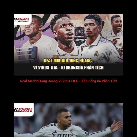
Real Madrid Tang Hoang Vì Virus FIFA – Kèo Bóng Đá Phân Tích