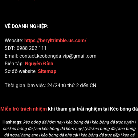
VỀ DOANH NGHIỆP:
Website:
https://beryltrimble.us.com/
SĐT: 0988 202 111
Email:
contact.keobongda.vip@gmail.com
Biên tập:
Nguyễn Đỉnh
Sơ đồ website:
Sitemap
Thời gian làm việc: 24/24 từ thứ 2 đến CN
Miễn trừ trách nhiệm
khi tham gia trải nghiệm tại Kèo bóng đá
Hashtags
:
kèo bóng đá hôm nay | kèo bóng đá | kèo bóng đá trực tuyến |
soi kèo bóng đá | soi kèo bóng đá hôm nay | tỷ lệ kèo bóng đá | kèo bóng
đá ngoại hạng anh | kèo bóng đá nhà cái | kèo bóng đá trực tiếp | kèo cá