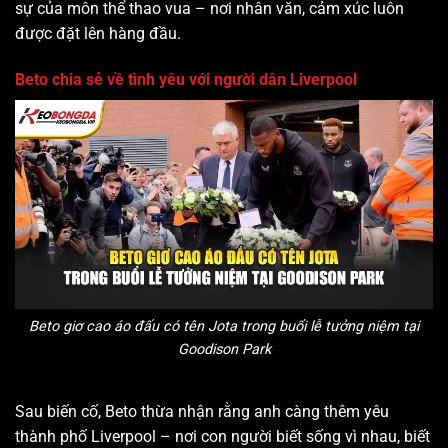
sự của môn thể thao vua – nơi nhân văn, cảm xúc luôn
được đặt lên hàng đầu.
Beto chia sẻ về tình yêu với người dân Liverpool
Beto giơ cao áo đấu có tên Jota trong buổi lễ tưởng niệm tại
Goodison Park
Sau biến cố, Beto thừa nhận rằng anh càng thêm yêu
thành phố Liverpool – nơi con người biết sống vì nhau, biết