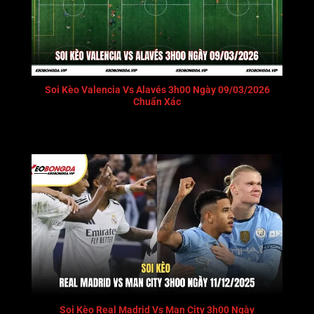
Soi Kèo Valencia Vs Alavés 3h00 Ngày 09/03/2026
Chuẩn Xác
Soi Kèo Real Madrid Vs Man City 3h00 Ngày