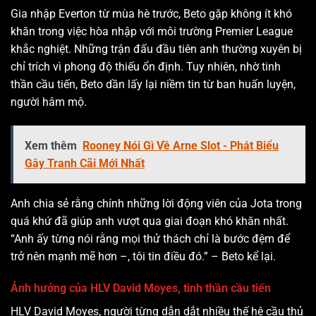
Gia nhập Everton từ mùa hè trước, Beto gặp không ít khó
khăn trong việc hòa nhập với môi trường Premier League
khắc nghiệt. Những trận đấu đầu tiên anh thường xuyên bị
chỉ trích vì phong độ thiếu ổn định. Tuy nhiên, nhờ tinh
thần cầu tiến, Beto dần lấy lại niềm tin từ ban huấn luyện,
người hâm mộ.
Xem thêm
Rooney Nói Gì Về Arne Slot - Phát Biểu
Gây Tranh Cãi Mới Nhất
Anh chia sẻ rằng chính những lời động viên của Jota trong
quá khứ đã giúp anh vượt qua giai đoạn khó khăn nhất.
“Anh ấy từng nói rằng mọi thử thách chỉ là bước đệm để
trở nên mạnh mẽ hơn –, tôi tin điều đó.” – Beto kể lại.
Ảnh hưởng của HLV David Moyes, tinh thần cầu tiến
HLV David Moyes, người từng dẫn dắt nhiều thế hệ cầu thủ