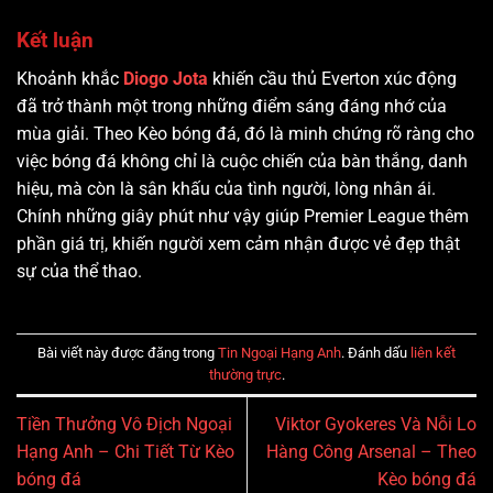
Kết luận
Khoảnh khắc
Diogo Jota
khiến cầu thủ Everton xúc động
đã trở thành một trong những điểm sáng đáng nhớ của
mùa giải. Theo Kèo bóng đá, đó là minh chứng rõ ràng cho
việc bóng đá không chỉ là cuộc chiến của bàn thắng, danh
hiệu, mà còn là sân khấu của tình người, lòng nhân ái.
Chính những giây phút như vậy giúp Premier League thêm
phần giá trị, khiến người xem cảm nhận được vẻ đẹp thật
sự của thể thao.
Bài viết này được đăng trong
Tin Ngoại Hạng Anh
. Đánh dấu
liên kết
thường trực
.
Tiền Thưởng Vô Địch Ngoại
Viktor Gyokeres Và Nỗi Lo
Hạng Anh – Chi Tiết Từ Kèo
Hàng Công Arsenal – Theo
bóng đá
Kèo bóng đá