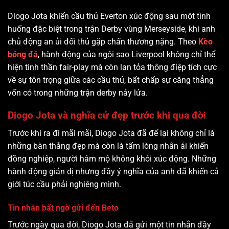
Diogo Jota khiến cầu thủ Everton xúc động sau một tình
huống đặc biệt trong trận Derby vùng Merseyside, khi anh
chủ động an ủi đối thủ gặp chấn thương nặng. Theo
Kèo
bóng đá
, hành động của ngôi sao Liverpool không chỉ thể
hiện tinh thần fair-play mà còn lan tỏa thông điệp tích cực
về sự tôn trọng giữa các cầu thủ, bất chấp sự căng thẳng
vốn có trong những trận derby nảy lửa.
Diogo Jota và nghĩa cử đẹp trước khi qua đời
Trước khi ra đi mãi mãi, Diogo Jota đã để lại không chỉ là
những bàn thắng đẹp mà còn là tấm lòng nhân ái khiến
đồng nghiệp, người hâm mộ không khỏi xúc động. Những
hành động giản dị nhưng đầy ý nghĩa của anh đã khiến cả
giới túc cầu phải nghiêng mình.
Tin nhắn bất ngờ gửi đến Beto
Trước ngày qua đời, Diogo Jota đã gửi một tin nhắn đầy