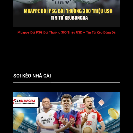
Mbappe Đòi PSG Bồi Thường 300 Triệu USD – Tin Từ Kèo Bóng Đá
SOI KÈO NHÀ CÁI