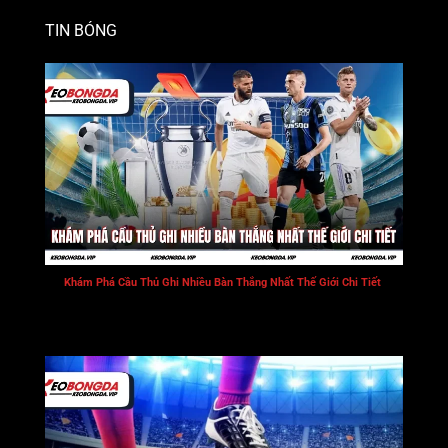
TIN BÓNG
Khám Phá Cầu Thủ Ghi Nhiều Bàn Thắng Nhất Thế Giới Chi Tiết