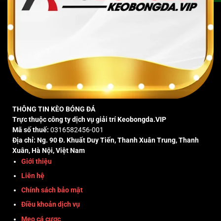
THÔNG TIN KÈO BÓNG ĐÁ
Trực thuộc công ty dịch vụ giải trí Keobongda.VIP
Mã số thuế:
0316582456-001
Địa chỉ: Ng. 90 Đ. Khuất Duy Tiến, Thanh Xuân Trung, Thanh
Xuân, Hà Nội, Việt Nam
Giới thiệu
Liên hệ
Chính sách bảo mật
Điều khoản dịch vụ
Mẹo cá cược